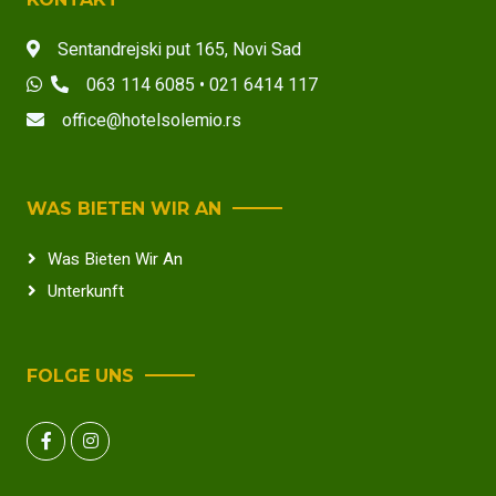
Sentandrejski put 165
,
Novi Sad
063 114 6085 • 021 6414 117
office@hotelsolemio.rs
WAS BIETEN WIR AN
Was Bieten Wir An
Unterkunft
FOLGE UNS