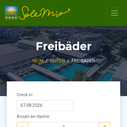
Freibäder
HEIM
SEITEN
FREIBÄDER
Check-in
:
Anzahl der Nächte
: