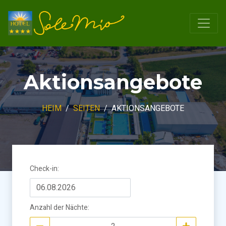
Aktionsangebote
HEIM
SEITEN
AKTIONSANGEBOTE
Check-in
:
Anzahl der Nächte
: