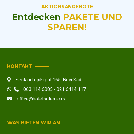
AKTIONSANGEBOTE
Entdecken
PAKETE UND
SPAREN!
KONTAKT
Sentandrejski put 165
,
Novi Sad
063 114 6085 • 021 6414 117
office@hotelsolemio.rs
WAS BIETEN WIR AN