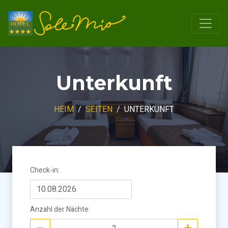
Unterkunft
HEIM
SEITEN
UNTERKUNFT
Check-in
:
Anzahl der Nächte
: