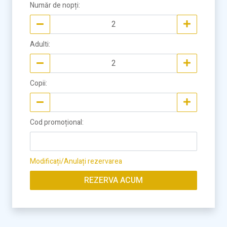
Număr de nopți
:
Adulti
:
Copii
:
Cod promoțional
:
Modificați/Anulați rezervarea
REZERVA ACUM